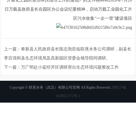
开展化工园区整治帮扶指导工作的通知》的文件精神和2020年7月20
日万载县政府县长在园区办公会议纪要精神，启动万载工业园化工片
区污水收集“一企一管”建设项目
上一篇：
奉新县人民政府县长陈志尧莅临联熹水务公司调研，副县长
李百强和县生态环境局及高新园区管委会领导陪同调研。
下一篇：
万广明赴小蓝经开区调研突出生态环境问题整改工作
Copyright © 联熹水务（武汉）有限公司官网 All Rights Reserved. |
鄂ICP备
2020022272号-1